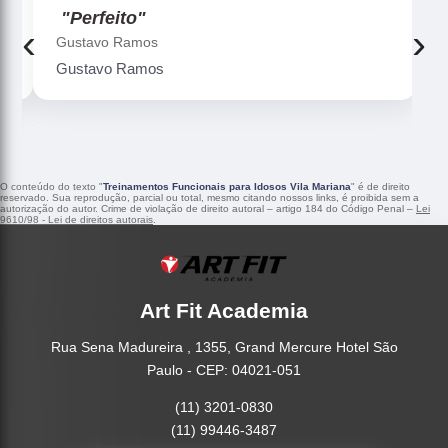
"Perfeito"
‹
›
Gustavo Ramos
Gustavo Ramos
O conteúdo do texto "
Treinamentos Funcionais para Idosos Vila Mariana
" é de direito
reservado. Sua reprodução, parcial ou total, mesmo citando nossos links, é proibida sem a
autorização do autor. Crime de violação de direito autoral – artigo 184 do Código Penal –
Lei
9610/98 - Lei de direitos autorais
.
Art Fit Academia
Rua Sena Madureira , 1355, Grand Mercure Hotel São
Paulo - CEP: 04021-051
(11) 3201-0830
(11) 99446-3487