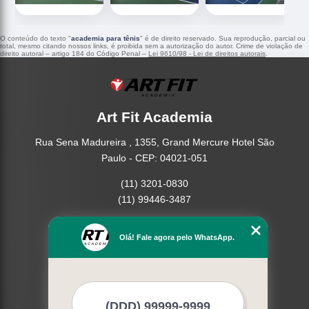
O conteúdo do texto "
academia para tênis
" é de direito reservado. Sua reprodução, parcial ou
total, mesmo citando nossos links, é proibida sem a autorização do autor. Crime de violação de
direito autoral – artigo 184 do Código Penal –
Lei 9610/98 - Lei de direitos autorais
.
Art Fit Academia
Rua Sena Madureira , 1355, Grand Mercure Hotel São
Paulo - CEP: 04021-051
(11) 3201-0830
(11) 99446-3487
Home
Olá! Fale agora pelo WhatsApp.
Empresa
Missão
Serviços
Contato
Mapa do site