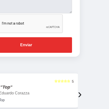
Enviar
☆☆☆☆☆
5
"Top"
"Profess
›
Eduardo Corazza
Roberta Ro
Top
Aulas mais 
professores