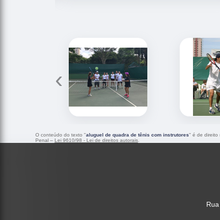
‹
O conteúdo do texto "
aluguel de quadra de tênis com instrutores
" é de direit
Penal –
Lei 9610/98 - Lei de direitos autorais
.
Rua 