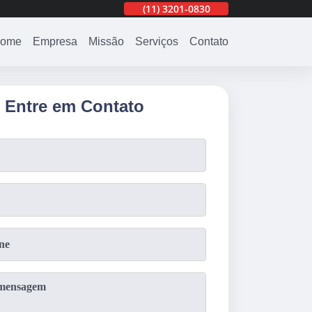
30
(11)
99446-3487
(11)
3201-0830
(11)
99446-3487
ome
Empresa
Missão
Serviços
Contato
Entre em Contato