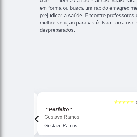
A Art Fit tem as aulas práticas ideais par
em forma ou busca um rápido emagrecim
prejudicar a saúde. Encontre professores
melhor solução para você. Não corra risco
despreparados.
☆☆☆☆☆
☆☆☆☆☆
5
"Perfeito"
‹
Gustavo Ramos
Gustavo Ramos