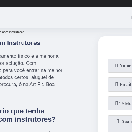
(11)
3201-08
H
s com instrutores
m Instrutores
amento físico e a melhoria
hor solução. Com
o para você entrar na melhor
todos certos, aluguel de
rocura, é na Art Fit. Boa
rio que tenha
 com instrutores?