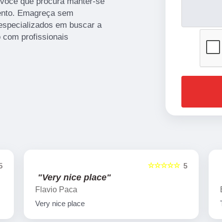
a você que procura manter-se
ento. Emagreça sem
 especializados em buscar a
 com profissionais
☆☆☆☆☆
5
5
"Very nice place"
Flavio Paca
Very nice place