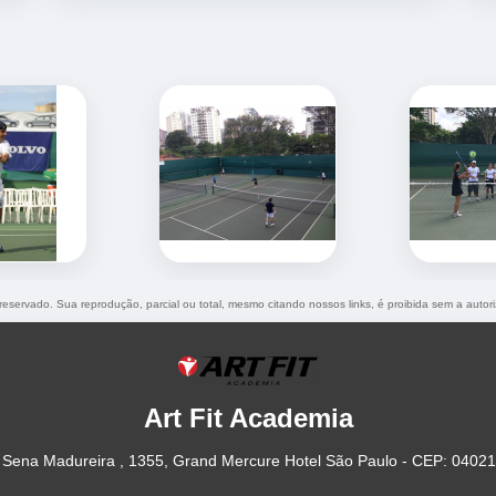
o reservado. Sua reprodução, parcial ou total, mesmo citando nossos links, é proibida sem a autor
Art Fit Academia
Sena Madureira , 1355, Grand Mercure Hotel São Paulo - CEP: 0402