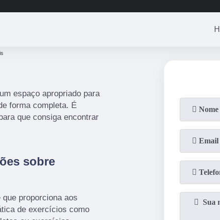
(11)
3201-0830
(11)
99446-3
H
is
 um espaço apropriado para
 de forma completa. É
para que consiga encontrar
ões sobre
e que proporciona aos
ática de exercícios como