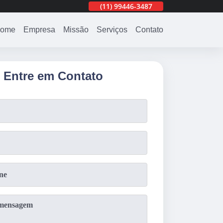
487
(11)
3201-0830
(11)
99446-3487
(11)
3201-0830
ome
Empresa
Missão
Serviços
Contato
Entre em Contato