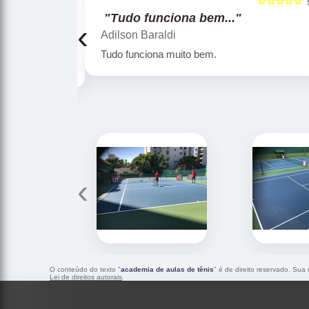
☆☆☆☆☆
☆☆☆☆☆
5
"Perfeito"
‹
Gustavo Ramos
Gustavo Ramos
‹
O conteúdo do texto "
academia de aulas de tênis
" é de direito reservado. Sua
Lei de direitos autorais
.