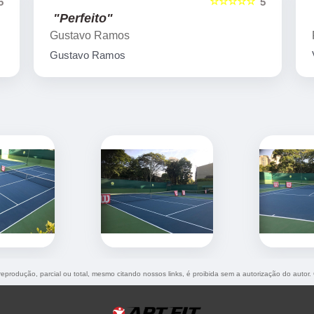
☆☆☆☆☆
5
5
"Very nice place"
Flavio Paca
Very nice place
 reprodução, parcial ou total, mesmo citando nossos links, é proibida sem a autorização do autor.