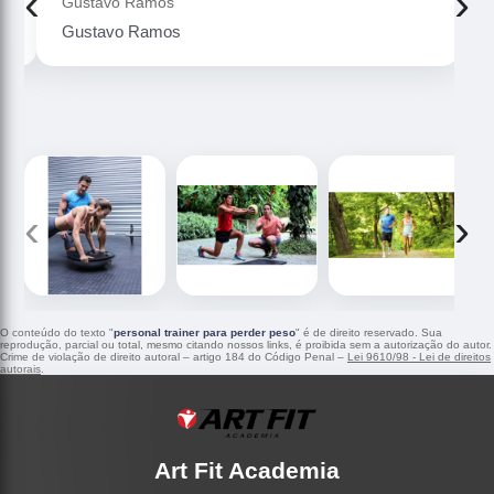
‹
›
Gustavo Ramos
Gustavo Ramos
‹
›
O conteúdo do texto "
personal trainer para perder peso
" é de direito reservado. Sua
reprodução, parcial ou total, mesmo citando nossos links, é proibida sem a autorização do autor.
Crime de violação de direito autoral – artigo 184 do Código Penal –
Lei 9610/98 - Lei de direitos
autorais
.
Art Fit Academia