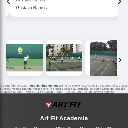
‹
›
Gustavo Ramos
‹
›
O conteúdo do texto "
aula de tênis em quadra
" é de direito reservado. Sua reprodução, parcial
ou total, mesmo citando nossos links, é proibida sem a autorização do autor. Crime de violação
de direito autoral – artigo 184 do Código Penal –
Lei 9610/98 - Lei de direitos autorais
.
Art Fit Academia