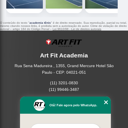
O conteúdo do texto "
academia tênis
" é de direito reservado. Sua reprodução, parcial ou total,
mesmo citando nossos links, é proibida sem a autorização do autor. Crime de violação de direito
autoral – artigo 184 do Código Penal –
Lei 9610/98 - Lei de direitos autorais
.
Art Fit Academia
Rua Sena Madureira , 1355, Grand Mercure Hotel São
Paulo - CEP: 04021-051
(11) 3201-0830
(11) 99446-3487
Home
Olá! Fale agora pelo WhatsApp.
Empresa
Missão
Serviços
Contato