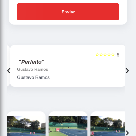
Enviar
☆☆☆☆☆
5
"Perfeito"
"Very
‹
›
Gustavo Ramos
Flavio 
Gustavo Ramos
Very ni
‹
›