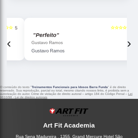
☆☆☆☆☆
5
5
"Perfeito"
‹
›
Gustavo Ramos
Gustavo Ramos
O conteúdo do texto "
Treinamentos Funcionais para Idosos Barra Funda
" é de direito
reservado. Sua reprodução, parcial ou total, mesmo citando nossos links, é proibida sem a
autorização do autor. Crime de violação de direito autoral – artigo 184 do Código Penal –
Lei
9610/98 - Lei de direitos autorais
.
Art Fit Academia
Rua Sena Madureira , 1355, Grand Mercure Hotel São