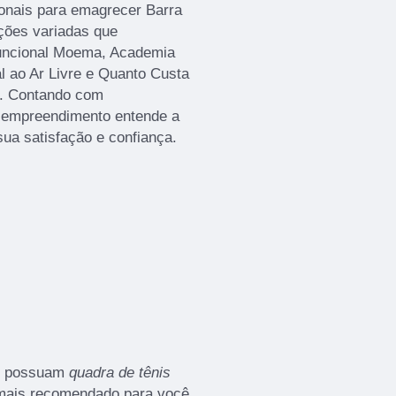
onais para emagrecer Barra
ções variadas que
uncional Moema, Academia
l ao Ar Livre e Quanto Custa
ã. Contando com
 o empreendimento entende a
ua satisfação e confiança.
ue possuam
quadra de tênis
l mais recomendado para você