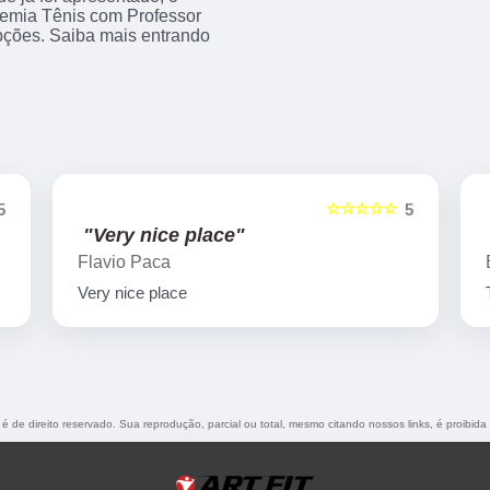
emia Tênis com Professor
pções. Saiba mais entrando
☆☆☆☆☆
5
5
"Very nice place"
Flavio Paca
Very nice place
 é de direito reservado. Sua reprodução, parcial ou total, mesmo citando nossos links, é proibida