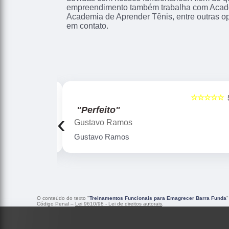
empreendimento também trabalha com Acad
Academia de Aprender Tênis, entre outras o
em contato.
☆☆☆☆☆
☆☆☆☆☆
5
"Perfeito"
‹
Gustavo Ramos
Gustavo Ramos
O conteúdo do texto "
Treinamentos Funcionais para Emagrecer Barra Funda
"
Código Penal –
Lei 9610/98 - Lei de direitos autorais
.