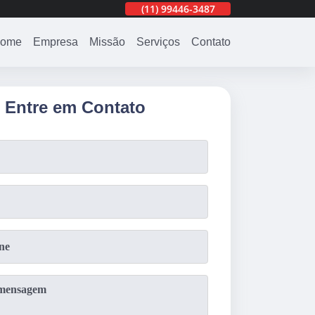
(11)
3201-0830
(11)
99446-3487
(11)
3201-0830
ome
Empresa
Missão
Serviços
Contato
Entre em Contato