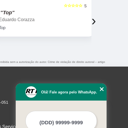
☆☆☆☆☆
5
"Top"
"Profess
›
Eduardo Corazza
Roberta Ro
Top
Aulas mais 
professores
roibida sem a autorização do autor. Crime de violação de direito autoral – artigo
Olá! Fale agora pelo WhatsApp.
1-051
s Serviços