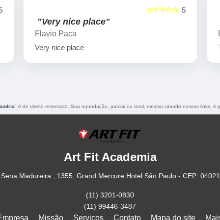
☆☆☆☆☆
5
5
"Very nice place"
Flavio Paca
Very nice place
andria
" é de direito reservado. Sua reprodução, parcial ou total, mesmo citando nossos links, é p
Art Fit Academia
Sena Madureira , 1355, Grand Mercure Hotel São Paulo - CEP: 0402
(11) 3201-0830
(11) 99446-3487
Empresa
Missão
Serviços
Contato
Mapa do site
Mai