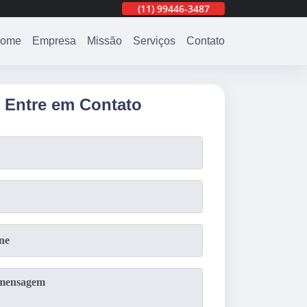
(11)
3201-0830
(11)
99446-3487
(11)
3201-0830
ome
Empresa
Missão
Serviços
Contato
Entre em Contato