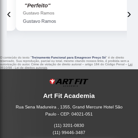
"Perfeito"
‹
›
Gustavo Ramos
Gustavo Ramos
O conteúdo do texto "
Treinamento Funcional para Emagrecer Preço Sé
" é de direito
reservado. Sua reprodução, parcial ou total, mesmo citando nossos links, é proibida sem a
autorização do autor. Crime de violação de direito autoral – artigo 184 do Código Penal –
Lei
9610/98 - Lei de direitos autorais
.
Art Fit Academia
Rua Sena Madureira , 1355, Grand Mercure Hotel São
Paulo - CEP: 04021-051
(11) 3201-0830
(11) 99446-3487