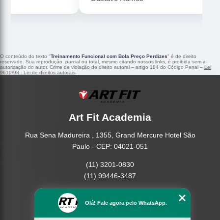
O conteúdo do texto "
Treinamento Funcional com Bola Preço Perdizes
" é de direito
reservado. Sua reprodução, parcial ou total, mesmo citando nossos links, é proibida sem a
autorização do autor. Crime de violação de direito autoral – artigo 184 do Código Penal –
Lei
9610/98 - Lei de direitos autorais
.
Art Fit Academia
Rua Sena Madureira , 1355, Grand Mercure Hotel São
Paulo - CEP: 04021-051
(11) 3201-0830
(11) 99446-3487
Home
Olá! Fale agora pelo WhatsApp.
Empresa
Missão