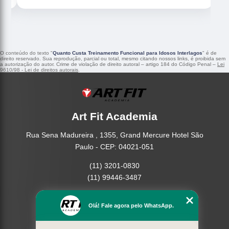
O conteúdo do texto "
Quanto Custa Treinamento Funcional para Idosos Interlagos
" é de
direito reservado. Sua reprodução, parcial ou total, mesmo citando nossos links, é proibida sem
a autorização do autor. Crime de violação de direito autoral – artigo 184 do Código Penal –
Lei
9610/98 - Lei de direitos autorais
.
Art Fit Academia
Rua Sena Madureira , 1355, Grand Mercure Hotel São
Paulo - CEP: 04021-051
(11) 3201-0830
(11) 99446-3487
Home
Olá! Fale agora pelo WhatsApp.
Empresa
Missão