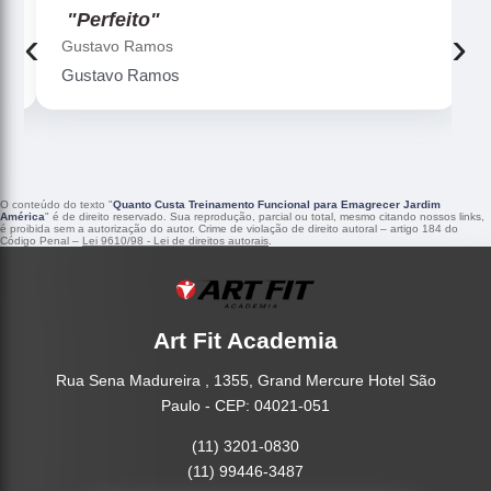
"Perfeito"
‹
›
Gustavo Ramos
Gustavo Ramos
O conteúdo do texto "
Quanto Custa Treinamento Funcional para Emagrecer Jardim
América
" é de direito reservado. Sua reprodução, parcial ou total, mesmo citando nossos links,
é proibida sem a autorização do autor. Crime de violação de direito autoral – artigo 184 do
Código Penal –
Lei 9610/98 - Lei de direitos autorais
.
Art Fit Academia
Rua Sena Madureira , 1355, Grand Mercure Hotel São
Paulo - CEP: 04021-051
(11) 3201-0830
(11) 99446-3487