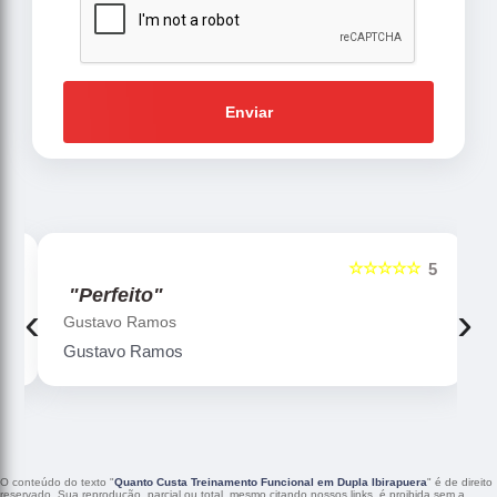
Enviar
☆☆☆☆☆
5
5
"Perfeito"
‹
›
Gustavo Ramos
Gustavo Ramos
O conteúdo do texto "
Quanto Custa Treinamento Funcional em Dupla Ibirapuera
" é de direito
reservado. Sua reprodução, parcial ou total, mesmo citando nossos links, é proibida sem a