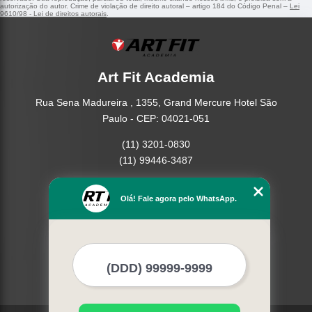
autorização do autor. Crime de violação de direito autoral – artigo 184 do Código Penal –
Lei
9610/98 - Lei de direitos autorais
.
Art Fit Academia
Rua Sena Madureira , 1355, Grand Mercure Hotel São
Paulo - CEP: 04021-051
(11) 3201-0830
(11) 99446-3487
Home
Olá! Fale agora pelo WhatsApp.
Empresa
Missão
Serviços
Contato
Mapa do site
Mais Serviços