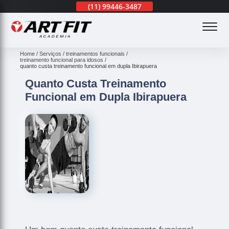
(11)
3201-0830
(11)
99446-3487
(11)
3201-0830
(
Home
Serviços
treinamentos funcionais
treinamento funcional para idosos
quanto custa treinamento funcional em dupla Ibirapuera
Quanto Custa Treinamento
Funcional em Dupla Ibirapuera