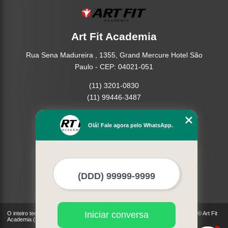
Art Fit Academia
Rua Sena Madureira , 1355, Grand Mercure Hotel São
Paulo - CEP: 04021-051
(11) 3201-0830
(11) 99446-3487
Home
Olá! Fale agora pelo WhatsApp.
Empresa
Missão
Serviços
Contato
Mapa do site
Mais Serviços
Iniciar conversa
O inteiro teor deste site está sujeito à proteção de direitos autorais. Copyright© Art Fit
Academia (Lei 9610 de 19/02/1998)