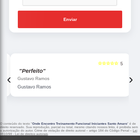
Enviar
☆☆☆☆☆
5
5
"Perfeito"
‹
›
Gustavo Ramos
Gustavo Ramos
O conteúdo do texto "
Onde Encontro Treinamento Funcional Iniciantes Santo Amaro
" é de
direito reservado. Sua reprodução, parcial ou total, mesmo citando nossos links, é proibida sem
a autorização do autor. Crime de violação de direito autoral – artigo 184 do Código Penal –
Lei
9610/98 - Lei de direitos autorais
.