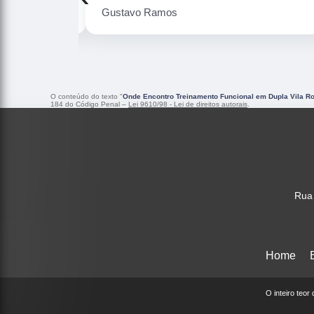
Gustavo Ramos
O conteúdo do texto "
Onde Encontro Treinamento Funcional em Dupla Vila 
184 do Código Penal –
Lei 9610/98 - Lei de direitos autorais
.
Rua 
Home
O inteiro teor