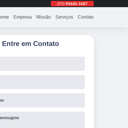
(11)
3201-0830
(11)
99446-3487
(11)
3201-0830
ome
Empresa
Missão
Serviços
Contato
Entre em Contato