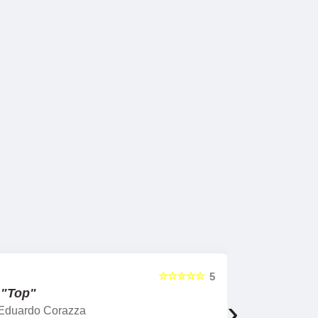
☆☆☆☆☆
5
"Top"
"Profess
›
Eduardo Corazza
Roberta Ro