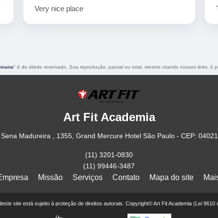
Very nice place
Romana
" é de direito reservado. Sua reprodução, parcial ou total, mesmo citando nossos links, é p
Art Fit Academia
Sena Madureira , 1355, Grand Mercure Hotel São Paulo - CEP: 0402
(11) 3201-0830
(11) 99446-3487
Empresa
Missão
Serviços
Contato
Mapa do site
Mai
 deste site está sujeito à proteção de direitos autorais. Copyright© Art Fit Academia (Lei 9610