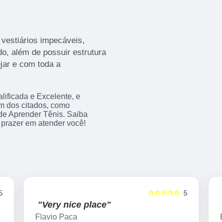
 vestiários impecáveis,
o, além de possuir estrutura
ejar e com toda a
ificada e Excelente, e
m dos citados, como
e Aprender Tênis. Saiba
prazer em atender você!
☆☆☆☆☆
5
5
"Very nice place"
Flavio Paca