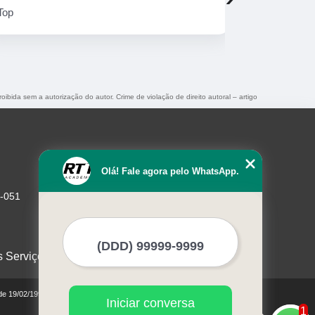
Top
Aulas mais 
professores
roibida sem a autorização do autor. Crime de violação de direito autoral – artigo
Olá! Fale agora pelo WhatsApp.
1-051
s Serviços
 de 19/02/1998)
Iniciar conversa
1