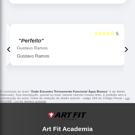
☆☆☆☆☆
5
5
"Perfeito"
‹
›
Gustavo Ramos
Gustavo Ramos
O conteúdo do texto "
Onde Encontro Treinamento Funcional Água Branca
" é de direito
reservado. Sua reprodução, parcial ou total, mesmo citando nossos links, é proibida sem a
autorização do autor. Crime de violação de direito autoral – artigo 184 do Código Penal –
Lei
9610/98 - Lei de direitos autorais
.
Art Fit Academia