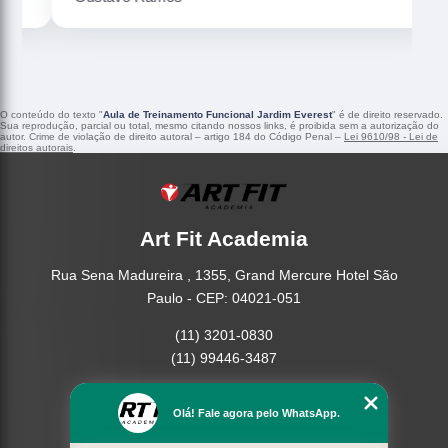
O conteúdo do texto "
Aula de Treinamento Funcional Jardim Everest
" é de direito reservado.
Sua reprodução, parcial ou total, mesmo citando nossos links, é proibida sem a autorização do
autor. Crime de violação de direito autoral – artigo 184 do Código Penal –
Lei 9610/98 - Lei de
direitos autorais
.
Art Fit Academia
Rua Sena Madureira , 1355, Grand Mercure Hotel São
Paulo - CEP: 04021-051
(11) 3201-0830
(11) 99446-3487
Home
Olá! Fale agora pelo WhatsApp.
Empresa
Missão