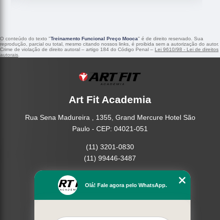
O conteúdo do texto "
Treinamento Funcional Preço Mooca
" é de direito reservado. Sua
reprodução, parcial ou total, mesmo citando nossos links, é proibida sem a autorização do autor.
Crime de violação de direito autoral – artigo 184 do Código Penal –
Lei 9610/98 - Lei de direitos
autorais
.
Art Fit Academia
Rua Sena Madureira , 1355, Grand Mercure Hotel São
Paulo - CEP: 04021-051
(11) 3201-0830
(11) 99446-3487
Home
Olá! Fale agora pelo WhatsApp.
Empresa
Missão
Serviços