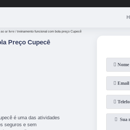
(11)
3201-0830
(11)
99446-3
H
ao ar livre
treinamento funcional com bola preço Cupecê
ola Preço Cupecê
upecê é uma das atividades
os seguros e sem