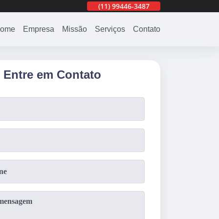
487
(11)
3201-0830
(11)
99446-3487
(11)
3201-0830
ome
Empresa
Missão
Serviços
Contato
Entre em Contato