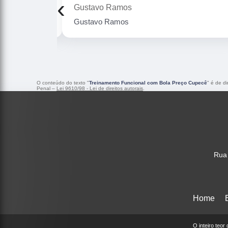
‹
Gustavo Ramos
Gustavo Ramos
O conteúdo do texto "
Treinamento Funcional com Bola Preço Cupecê
" é de d
Penal –
Lei 9610/98 - Lei de direitos autorais
.
Rua 
Home
O inteiro teor