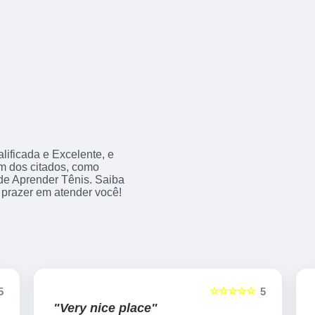
ificada e Excelente, e
m dos citados, como
e Aprender Tênis. Saiba
prazer em atender você!
☆☆☆☆☆
5
5
"Very nice place"