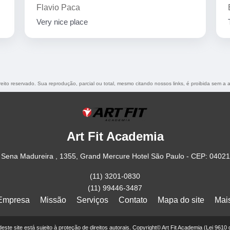
Flavio Paca
Very nice place
ireito reservado. Sua reprodução, parcial ou total, mesmo citando nossos links, é proibida sem a a
Art Fit Academia
Sena Madureira , 1355, Grand Mercure Hotel São Paulo - CEP: 0402
(11) 3201-0830
(11) 99446-3487
Empresa
Missão
Serviços
Contato
Mapa do site
Mai
 deste site está sujeito à proteção de direitos autorais. Copyright© Art Fit Academia (Lei 9610