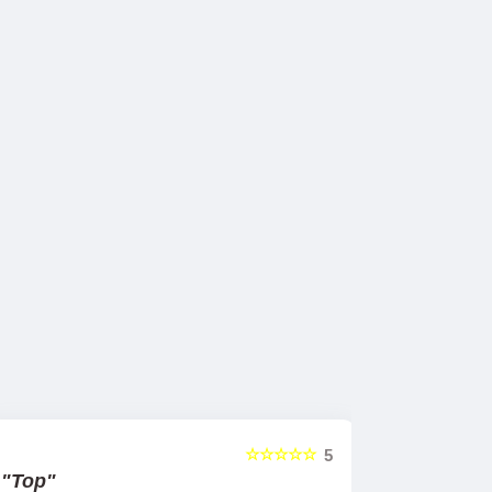
☆☆☆☆☆
5
"Top"
"Profess