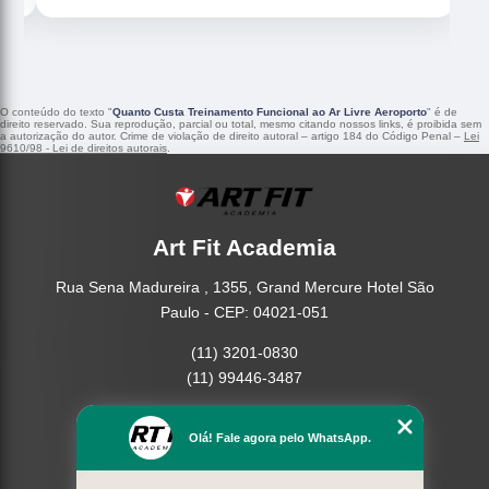
O conteúdo do texto "
Quanto Custa Treinamento Funcional ao Ar Livre Aeroporto
" é de
direito reservado. Sua reprodução, parcial ou total, mesmo citando nossos links, é proibida sem
a autorização do autor. Crime de violação de direito autoral – artigo 184 do Código Penal –
Lei
9610/98 - Lei de direitos autorais
.
Art Fit Academia
Rua Sena Madureira , 1355, Grand Mercure Hotel São
Paulo - CEP: 04021-051
(11) 3201-0830
(11) 99446-3487
Home
Olá! Fale agora pelo WhatsApp.
Empresa
Missão