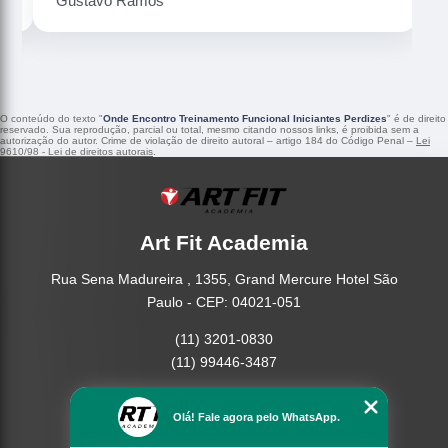
Gustavo Ramos
O conteúdo do texto "
Onde Encontro Treinamento Funcional Iniciantes Perdizes
" é de direito
reservado. Sua reprodução, parcial ou total, mesmo citando nossos links, é proibida sem a
autorização do autor. Crime de violação de direito autoral – artigo 184 do Código Penal –
Lei
9610/98 - Lei de direitos autorais
.
Art Fit Academia
Rua Sena Madureira , 1355, Grand Mercure Hotel São
Paulo - CEP: 04021-051
(11) 3201-0830
(11) 99446-3487
Home
Olá! Fale agora pelo WhatsApp.
Empresa
Missão