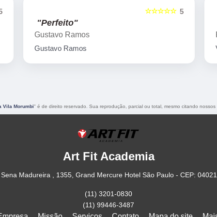
☆☆☆☆☆
5
5
"Very nice place"
Flavio Paca
Very nice place
a Vila Morumbi
" é de direito reservado. Sua reprodução, parcial ou total, mesmo citando nossos l
Art Fit Academia
Sena Madureira , 1355, Grand Mercure Hotel São Paulo - CEP: 0402
(11) 3201-0830
(11) 99446-3487
Empresa
Missão
Serviços
Contato
Mapa do site
Mai