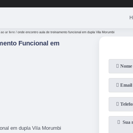
(11)
3201-0830
(11)
99446-3
H
ao ar livre
onde encontro aula de treinamento funcional em dupla Vila Morumbi
mento Funcional em
ional em dupla Vila Morumbi