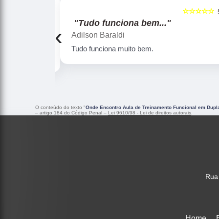
☆☆☆☆☆
☆☆☆☆☆
5
"Perfeito"
‹
Gustavo Ramos
Gustavo Ramos
O conteúdo do texto "
Onde Encontro Aula de Treinamento Funcional em Dupl
– artigo 184 do Código Penal –
Lei 9610/98 - Lei de direitos autorais
.
Rua 
Home