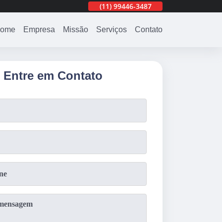
487
(11)
3201-0830
(11)
99446-3487
(11)
3201-0830
ome
Empresa
Missão
Serviços
Contato
Entre em Contato