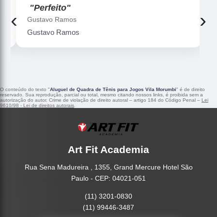
"Perfeito"
‹
›
Gustavo Ramos
Gustavo Ramos
O conteúdo do texto "
Aluguel de Quadra de Tênis para Jogos Vila Morumbi
" é de direito
reservado. Sua reprodução, parcial ou total, mesmo citando nossos links, é proibida sem a
autorização do autor. Crime de violação de direito autoral – artigo 184 do Código Penal –
Lei
9610/98 - Lei de direitos autorais
.
Art Fit Academia
Rua Sena Madureira , 1355, Grand Mercure Hotel São
Paulo - CEP: 04021-051
(11) 3201-0830
(11) 99446-3487