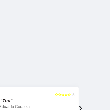
☆☆☆☆☆
5
"Top"
"Profess
›
Eduardo Corazza
Roberta Ro