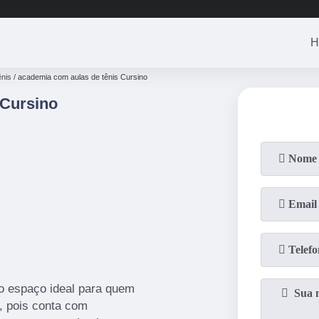
(11)
3201-0830
(11)
99446-3
H
ênis
academia com aulas de tênis Cursino
 Cursino
o espaço ideal para quem
, pois conta com