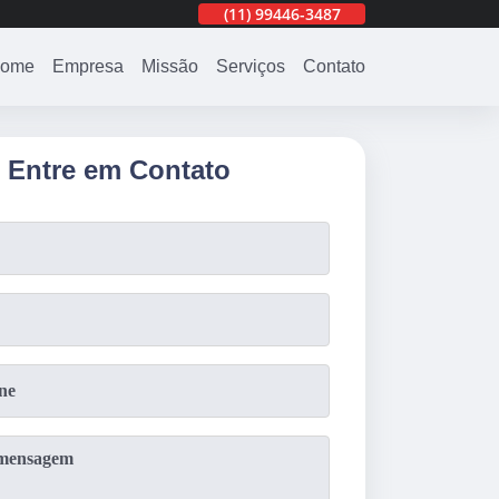
487
(11)
3201-0830
(11)
99446-3487
(11)
3201-0830
ome
Empresa
Missão
Serviços
Contato
Entre em Contato