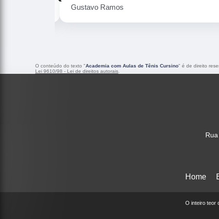
Gustavo Ramos
O conteúdo do texto "
Academia com Aulas de Tênis Cursino
" é de direito re
Lei 9610/98 - Lei de direitos autorais
.
Rua 
Home
O inteiro teor