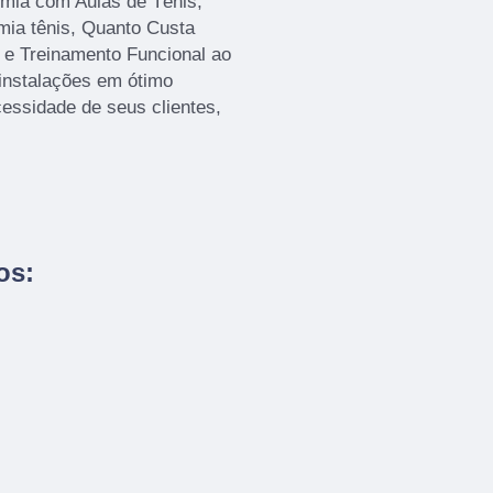
emia com Aulas de Tênis,
ia tênis, Quanto Custa
ã e Treinamento Funcional ao
instalações em ótimo
essidade de seus clientes,
os: