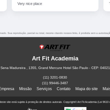
Very nice place
servado. Sua reprodução, parcial ou total, mesmo citando nossos links, é proibida sem a autorizaç
Art Fit Academia
Sena Madureira , 1355, Grand Mercure Hotel São Paulo - CEP: 0402
(11) 3201-0830
(11) 99446-3487
Empresa
Missão
Serviços
Contato
Mapa do site
Mai
 deste site está sujeito à proteção de direitos autorais. Copyright© Art Fit Academia (Lei 9610