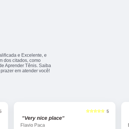
ificada e Excelente, e
m dos citados, como
e Aprender Tênis. Saiba
prazer em atender você!
☆☆☆☆☆
5
5
"Very nice place"
Flavio Paca