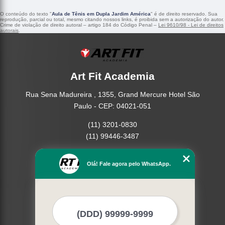
O conteúdo do texto "
Aula de Tênis em Dupla Jardim América
" é de direito reservado. Sua
reprodução, parcial ou total, mesmo citando nossos links, é proibida sem a autorização do autor.
Crime de violação de direito autoral – artigo 184 do Código Penal –
Lei 9610/98 - Lei de direitos
autorais
.
Art Fit Academia
Rua Sena Madureira , 1355, Grand Mercure Hotel São
Paulo - CEP: 04021-051
(11) 3201-0830
(11) 99446-3487
Home
Olá! Fale agora pelo WhatsApp.
Empresa
Missão
Serviços
Contato
Mapa do site
Mais Serviços